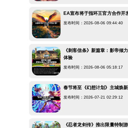
EA宣布将于指环王官方合作开
发布时间：2026-08-06 09:44:40
《刺客信条》新篇章：影帝倾力出
体验
发布时间：2026-08-06 05:18:17
春节将至《幻想计划》主城焕
发布时间：2026-07-21 02:29:12
《忍者龙剑传》推出限量特制