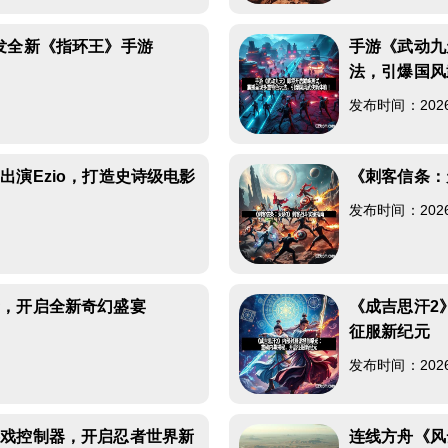
发全新《指环王》手游
手游《武动九
法，引爆国风
发布时间：2026-0
演Ezio，打造史诗级电影
《刺客信条：
发布时间：2026-0
新，开启全新奇幻盛宴
《成吉思汗2
征服新纪元
发布时间：2026-0
游戏控制器，开启忍者世界新
连线方舟《风