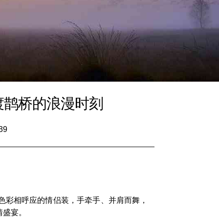
渡鹊桥的浪漫时刻
39
色彩相呼应的情侣装，手牵手、并肩而舞，
情盛宴。