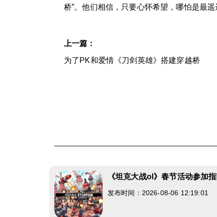
桥”。他们相信，只要心怀希望，哪怕是最
上一篇：
为了PK和爱情《刀剑英雄》搭建穿越桥
《坦克大战ol》春节活动参加指
发布时间：2026-08-06 12:19:01