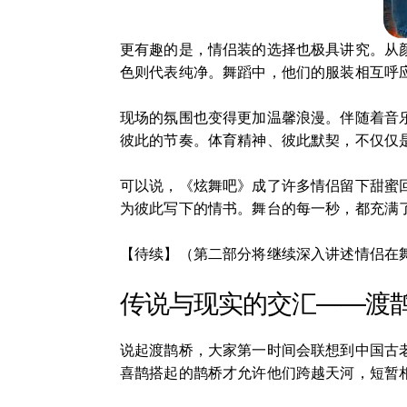
更有趣的是，情侣装的选择也极具讲究。从
色则代表纯净。舞蹈中，他们的服装相互呼
现场的氛围也变得更加温馨浪漫。伴随着音
彼此的节奏。体育精神、彼此默契，不仅仅
可以说，《炫舞吧》成了许多情侣留下甜蜜
为彼此写下的情书。舞台的每一秒，都充满
【待续】（第二部分将继续深入讲述情侣在
传说与现实的交汇——渡
说起渡鹊桥，大家第一时间会联想到中国古
喜鹊搭起的鹊桥才允许他们跨越天河，短暂