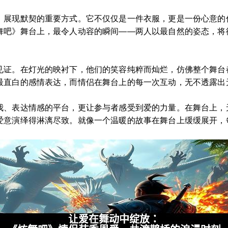
、展现默契的重要方式。它不仅仅是一件衣服，更是一份心意的
舞吧》舞台上，最令人动容的瞬间——两人以最自然的姿态，将
见证。在灯光的映衬下，他们的笑容纯粹而灿烂，仿佛整个舞台
直白的感情表达，而情侣在舞台上的每一次互动，无不透露出无
我、表达情感的平台，更让参与者感受到爱的力量。在舞台上，
爱意演绎得淋漓尽致。就像一个温暖的故事在舞台上缓缓展开，