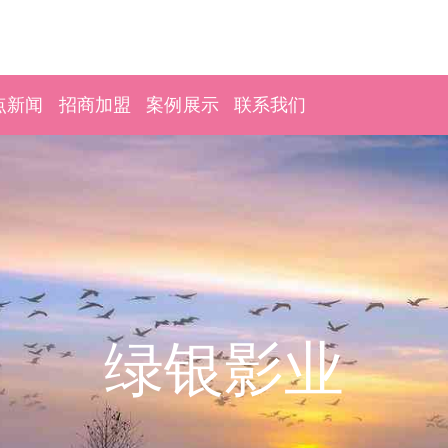
点新闻
招商加盟
案例展示
联系我们
绿银影业