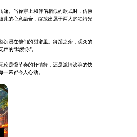
传递。当你穿上和伴侣相似的款式时，仿佛
彼此的心意融合，绽放出属于两人的独特光
都沉浸在他们的甜蜜里。舞蹈之余，观众的
声的“我爱你”。
无论是慢节奏的抒情舞，还是激情澎湃的快
每一幕都令人心动。