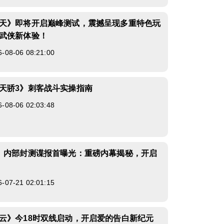
天》即将开启巅峰测试，震撼呈现多重特色玩
武侠新体验！
8-06 08:21:00
天骄3》刺客战斗实操指南
8-06 02:03:48
》内部封测谍报首曝光：重磅内幕揭秘，开启
7-21 02:01:15
云》今18时双线启动，开启爱的告白新纪元