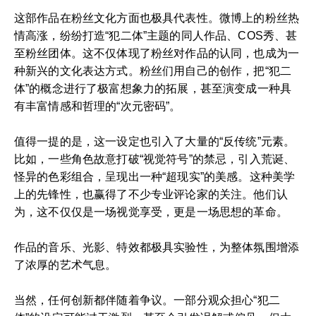
这部作品在粉丝文化方面也极具代表性。微博上的粉丝热
情高涨，纷纷打造“犯二体”主题的同人作品、COS秀、甚
至粉丝团体。这不仅体现了粉丝对作品的认同，也成为一
种新兴的文化表达方式。粉丝们用自己的创作，把“犯二
体”的概念进行了极富想象力的拓展，甚至演变成一种具
有丰富情感和哲理的“次元密码”。
值得一提的是，这一设定也引入了大量的“反传统”元素。
比如，一些角色故意打破“视觉符号”的禁忌，引入荒诞、
怪异的色彩组合，呈现出一种“超现实”的美感。这种美学
上的先锋性，也赢得了不少专业评论家的关注。他们认
为，这不仅仅是一场视觉享受，更是一场思想的革命。
作品的音乐、光影、特效都极具实验性，为整体氛围增添
了浓厚的艺术气息。
当然，任何创新都伴随着争议。一部分观众担心“犯二