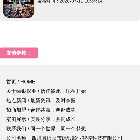
发布时间：2026-07-11 10:34:14
友情链接：
首页 / HOME
关于绿银影业 / 信任彼此，现在开始
热点新闻 / 最新资讯，及时掌握
招商加盟 / 合作共赢，奔赴成功
案例展示 / 实践分享，共同成长
联系我们 / 同一个世界，同一个梦想
公司名称：四川省绵阳市绿银影业智控科技有限公司