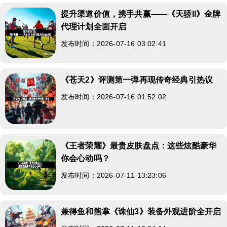
提升渠道价值，携手共赢——《天骄II》金牌
代理计划全面开启
发布时间：2026-07-16 03:02:41
《苍天2》评测第一弹再现传奇经典引热议
发布时间：2026-07-16 01:52:02
《王者荣耀》最贵皮肤盘点：这些炫酷豪华
你会心动吗？
发布时间：2026-07-11 13:23:06
兼得鱼和熊掌《诛仙3》装备外观进阶全开启