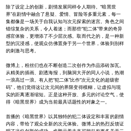
除了设定上的创新，剧情发展同样令人期待。“暗黑世
界”在剧情中融合了悬疑、爱情、冒险等多重元素，每一
集都像是一场关于自我认知与次元探索的迷宫。角色之间
错综复杂的关系，令人着迷；而那些“犯二体”带来的奇异
感官体验，更增添了不少层次感。取而代之的，是一种新
型的沉浸感，使观众仿佛置身于另一个世界，体验到别样
的刺激与思考。
微博上，粉丝们也在不断创造二次创作为作品添砖加瓦。
从精美的插画、剧透海报，到脑洞大开的同人小说，热潮
一浪高过一浪。有人把“犯二体”比作“次元文化的超级密
码”，他们觉得这让次元间的界限变得模糊，让虚拟与现
实的距离逐渐缩短。正是这种开放、多元的讨论空气，使
得《暗黑世界》成为当前最具话题性的对象之一。
首播的《暗黑世界》以其独特的犯二体设定和丰富的剧情
内容，带给了观众全新的次元体验。微博上的热烈反馈证