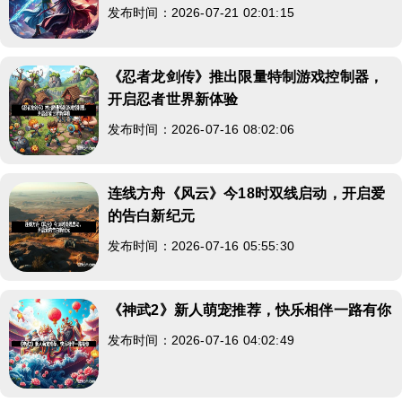
发布时间：2026-07-21 02:01:15
《忍者龙剑传》推出限量特制游戏控制器，
开启忍者世界新体验
发布时间：2026-07-16 08:02:06
连线方舟《风云》今18时双线启动，开启爱
的告白新纪元
发布时间：2026-07-16 05:55:30
《神武2》新人萌宠推荐，快乐相伴一路有你
发布时间：2026-07-16 04:02:49